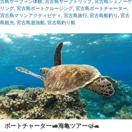
古島サーフィン体験
,
宮古島サーフトリップ
,
宮古島シュノーケ
リング
,
宮古島ボートクルージング
,
宮古島ボートチャーター
,
宮古島マリンアクティビティ
,
宮古島旅行
,
宮古島船釣り
,
宮古
島観光
,
宮古島遊漁船
,
宮古島釣り船
ボートチャーター🛥海亀ツアー🤿🐢