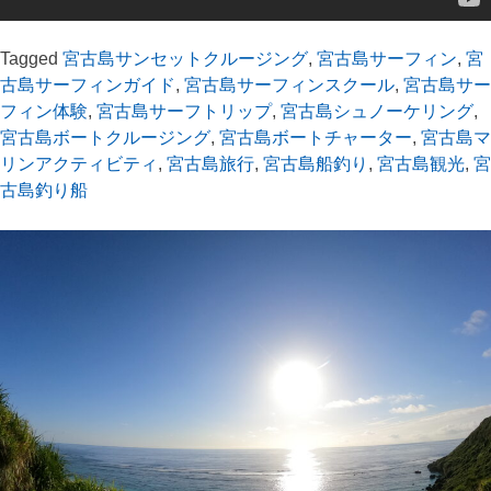
Tagged
宮古島サンセットクルージング
,
宮古島サーフィン
,
宮
古島サーフィンガイド
,
宮古島サーフィンスクール
,
宮古島サー
フィン体験
,
宮古島サーフトリップ
,
宮古島シュノーケリング
,
宮古島ボートクルージング
,
宮古島ボートチャーター
,
宮古島マ
リンアクティビティ
,
宮古島旅行
,
宮古島船釣り
,
宮古島観光
,
宮
古島釣り船